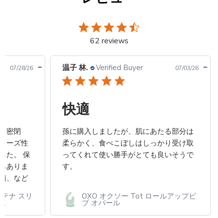
62 reviews
温子 林.
Verified Buyer
07/28/26
07/03/26
快適
、密閉
孫に購入しましたが、肌にあたる部分は
リーズ性
柔らかく、食べこぼしはしっかり受け取
した。 保
ってくれて使い勝手がとても良いそうで
らありま
す。
類、など
にくく、
ンテナ スリ
OXO オクソー Tot ロールアップビ
ad more
ム
ブ オパール