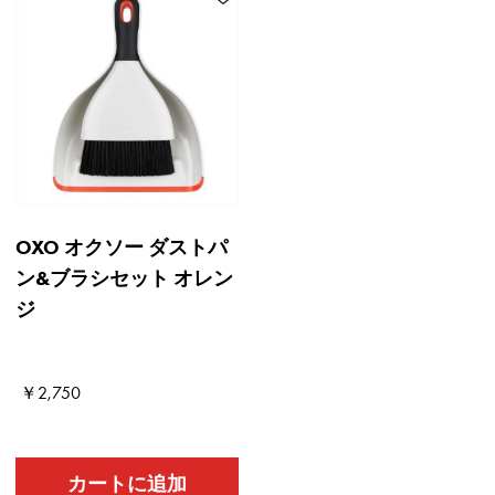
OXO オクソー ダストパ
ン&ブラシセット オレン
ジ
Current Price
Old price
￥2,750
カートに追加