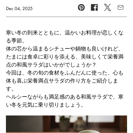
Dec 04, 2025
Pinterest
Facebook
Twitter
Copy U
寒い冬の到来とともに、温かいお料理が恋しくな
る季節。
体の芯から温まるシチューや鍋物も良いけれど、
たまには食卓に彩りを添える、美味しくて栄養満
点の和風サラダはいかがでしょうか？
今回は、冬の旬の食材をふんだんに使った、心も
体も喜ぶ栄養満点サラダの作り方をご紹介しま
す。
ヘルシーながらも満足感のある和風サラダで、寒
い冬を元気に乗り切りましょう。