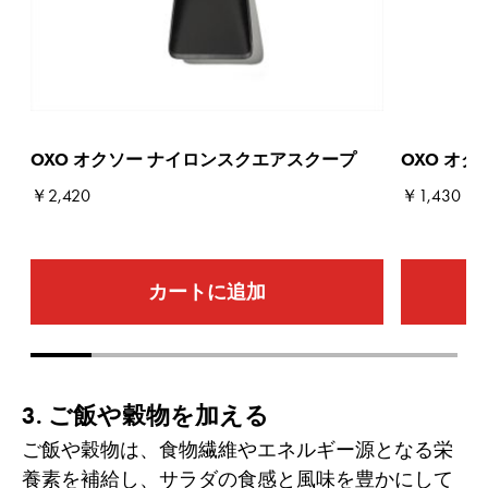
OXO オクソー ナイロンスクエアスクープ
OXO オ
￥2,420
￥1,430
カートに追加
Go to slide 1
Go to slide 2
Go to slide 3
Go to slide 4
Go to slide 5
Go to slide 6
Go to sli
3. ご飯や穀物を加える
ご飯や穀物は、食物繊維やエネルギー源となる栄
養素を補給し、サラダの食感と風味を豊かにして