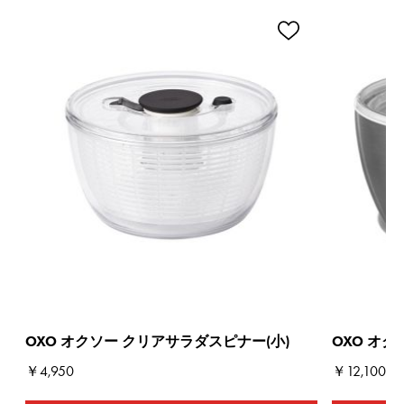
OXO オクソー クリアサラダスピナー(小)
OXO オ
￥4,950
￥12,100