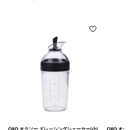
OXO オクソー ドレッシングシェーカー(小)
OXO オク