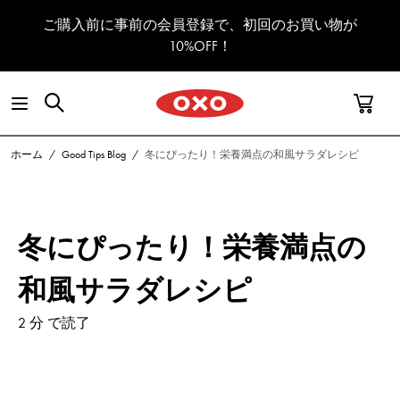
コンテンツへスキップ
ご購入前に事前の会員登録で、初回のお買い物が
10%OFF！
ホーム
/
Good Tips Blog
/
冬にぴったり！栄養満点の和風サラダレシピ
冬にぴったり！栄養満点の
和風サラダレシピ
2 分 で読了