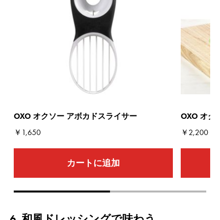
OXO オクソー アボカドスライサー
OXO オク
￥1,650
￥2,200
カートに追加
Go to slide 1
Go to slide 2
6. 和風ドレッシングで味わう