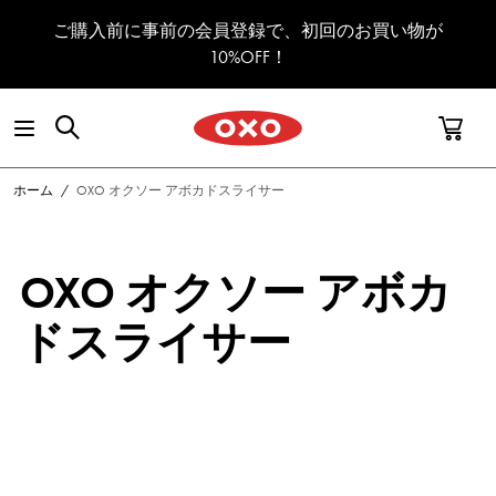
コンテンツへスキップ
ご購入前に事前の会員登録で、初回のお買い物が
10%OFF！
ホーム
/
OXO オクソー アボカドスライサー
OXO オクソー アボカ
ドスライサー