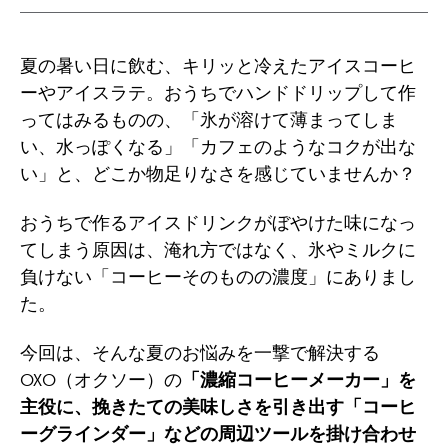
Pinterest
Facebook
Twitter
Copy U
夏の暑い日に飲む、キリッと冷えたアイスコーヒ
ーやアイスラテ。おうちでハンドドリップして作
ってはみるものの、「氷が溶けて薄まってしま
い、水っぽくなる」「カフェのようなコクが出な
い」と、どこか物足りなさを感じていませんか？
おうちで作るアイスドリンクがぼやけた味になっ
てしまう原因は、淹れ方ではなく、氷やミルクに
負けない「コーヒーそのものの濃度」にありまし
た。
今回は、そんな夏のお悩みを一撃で解決する
OXO（オクソー）の
「濃縮コーヒーメーカー」を
主役に、挽きたての美味しさを引き出す「コーヒ
ーグラインダー」などの周辺ツールを掛け合わせ