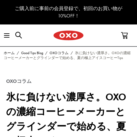
コンテンツへスキップ
ご購入前に事前の会員登録で、初回のお買い物が
10%OFF！
ホーム
/
Good Tips Blog
/
OXOコラム
/
氷に負けない濃厚さ。OXOの濃縮
コーヒーメーカーとグラインダーで始める、夏の極上アイスコーヒーTips
OXOコラム
氷に負けない濃厚さ。OXO
の濃縮コーヒーメーカーと
グラインダーで始める、夏