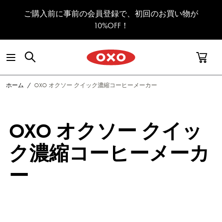
コンテンツへスキップ
ご購入前に事前の会員登録で、初回のお買い物が
10%OFF！
ホーム
/
OXO オクソー クイック濃縮コーヒーメーカー
OXO オクソー クイッ
ク濃縮コーヒーメーカ
ー