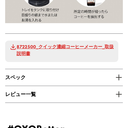
8722500_クイック濃縮コーヒーメーカー_取扱
説明書
tab inactive
スペック
tab inactive
レビュー一覧