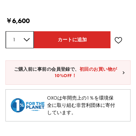
Current Price
￥6,600
数量
カートに追加
ご購入前に事前の会員登録で、
初回のお買い物が
10%OFF！
OXOは年間売上の1％を環境保
全に取り組む非営利団体に寄付
しています。