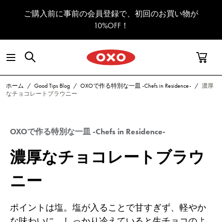
コンテンツへスキップ
ご購入前に事前の会員登録で、初回のお買い物が
10%OFF！
ホーム
/
Good Tips Blog
/
OXOで作る特別な一皿 -Chefs in Residence-
/
濃厚
なチョコレートブラウニー
OXOで作る特別な一皿 -Chefs in Residence-
濃厚なチョコレートブラウ
ニー
ポイントは塩。塩が入ることで甘すぎず、軽やか
な味わいに。しっかり冷えていると生チョコのよ