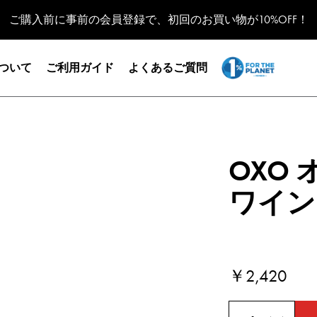
ご購入前に事前の会員登録で、初回のお買い物が10%OFF！
Open submenu for
1% for the Planet
について
ご利用ガイド
よくあるご質問
OXO
ワイン
Current Price
￥2,420
数量