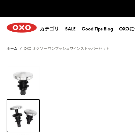
コンテンツへスキップ
Open submenu for
カテゴリ
SALE
Good Tips Blog
OXO
ホーム
/
OXO オクソー ワンプッシュワインストッパーセット
View larger image
View larger image