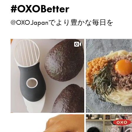
#OXOBetter
@OXO.Japanでより豊かな毎日を
View larger image