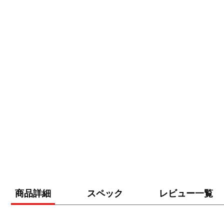
View larger image
View larger image
View larger image
tab active
tab inactive
ta
商品詳細
スペック
レビュー一覧
View larger image