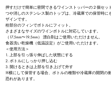
押すだけで簡単に密閉できるワインストッパーの２個セッ
つや消しのステンレス製のトップは、冷蔵庫での保管時に
ザインです。
View larger image
栓部分のフィンでボトルにフィット。
さまざまなサイズのワインボトルに対応しています。
（17.5mm〜19.5mm） 漂白剤はご使用いただけません。
食器洗い乾燥機（低温設定）がご使用いただけます。
＜使用方法＞
View larger image
1. 上部を引っ張り伸ばした状態にする
2. ボトルにしっかり押し込む
3. 開けるときは上部を引き上げて外す
※横にして保管する場合、ボトルの種類や冷蔵庫の開閉の
View larger image
恐れがあります。
View larger image