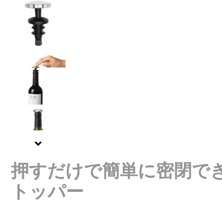
View larger image
View larger image
View larger image
押すだけで簡単に密閉で
View larger image
トッパー
View larger image