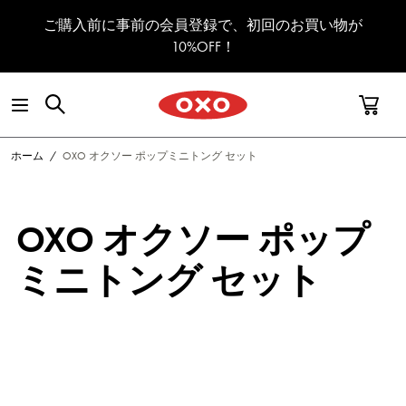
コンテンツへスキップ
ご購入前に事前の会員登録で、初回のお買い物が
10%OFF！
ホーム
/
OXO オクソー ポップミニトング セット
OXO オクソー ポップ
ミニトング セット