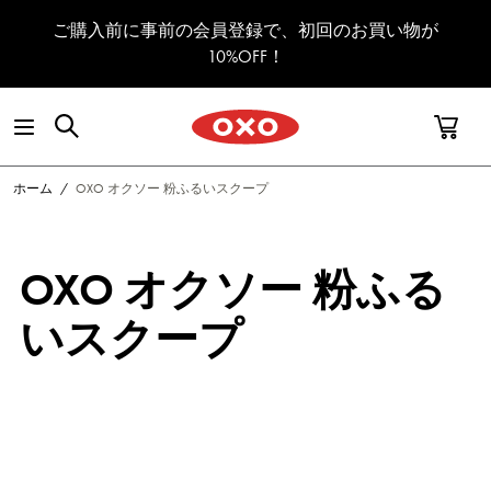
コンテンツへスキップ
ご購入前に事前の会員登録で、初回のお買い物が
10%OFF！
ホーム
/
OXO オクソー 粉ふるいスクープ
OXO オクソー 粉ふる
いスクープ