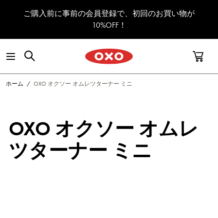
コンテンツへスキップ
ご購入前に事前の会員登録で、初回のお買い物が
10%OFF！
ホーム
/
OXO オクソー オムレツターナー ミニ
OXO オクソー オムレ
ツターナー ミニ