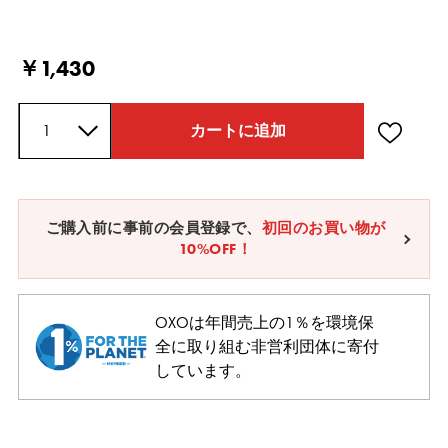
Current Price
￥1,430
数量
カートに追加
ご購入前に事前の会員登録で、
初回のお買い物が
10%OFF！
OXOは年間売上の1％を環境保
全に取り組む非営利団体に寄付
しています。