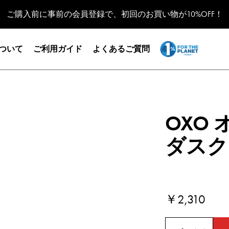
ご購入前に事前の会員登録で、初回のお買い物が10%OFF！
Open submenu for
1% for the Planet
について
ご利用ガイド
よくあるご質問
OXO
ダスク
Current Price
￥2,310
数量