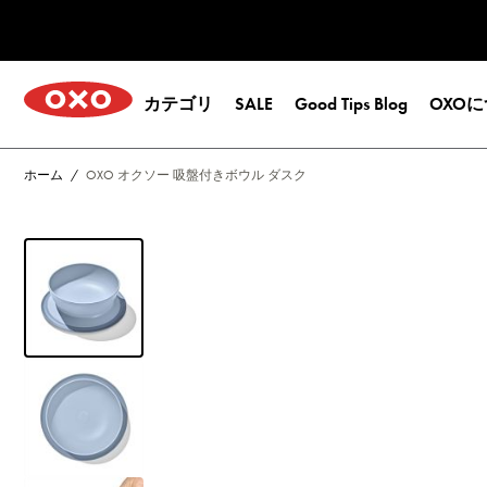
コンテンツへスキップ
Open submenu for
カテゴリ
SALE
Good Tips Blog
OXO
ホーム
/
OXO オクソー 吸盤付きボウル ダスク
View larger image
View larger image