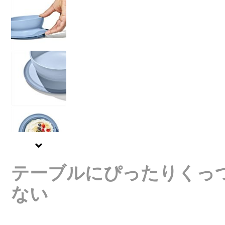
View larger image
View larger image
View larger image
テーブルにぴったりくっ
View larger image
ない