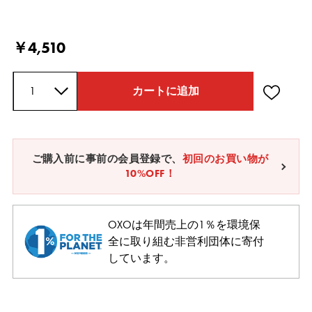
Current Price
￥4,510
数量
カートに追加
ご購入前に事前の会員登録で、
初回のお買い物が
10%OFF！
OXOは年間売上の1％を環境保
全に取り組む非営利団体に寄付
しています。