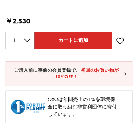
Current Price
￥2,530
数量
カートに追加
ご購入前に事前の会員登録で、
初回のお買い物が
10%OFF！
OXOは年間売上の1％を環境保
全に取り組む非営利団体に寄付
しています。